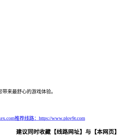
您带来最舒心的游戏体验。
kex.com
推荐线路：
https://www.plov9r.com
建议同时收藏【线路网址】与【本网页】