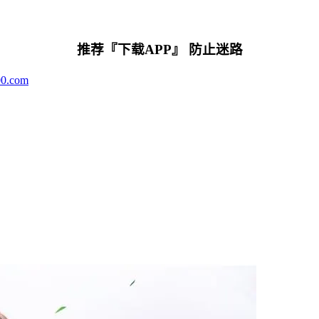
推荐『下载APP』 防止迷路
00.com