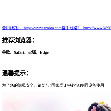
备用线路
1
：
https://www.rznbm.com
备用线路
2
：
https://www.k89
推荐浏览器：
谷歌、Safari、火狐、Edge
温馨提示：
为了您的隐私安全，请勿与"国家反诈中心"APP同设备使用！