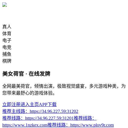
真人
体育
电子
电竞
捕鱼
棋牌
美女荷官 · 在线发牌
全网最美荷官，倾情出演，极致视觉盛宴，多元游戏种类，为
您带来最舒心的游戏体验。
立即注册
进入主页
APP下载
推荐主线路：
https://34.96.227.59:31202
推荐线路：
https://34.96.227.59:31201
推荐线路：
https://www.1nzkex.com
推荐线路：
https://www.plov9r.com