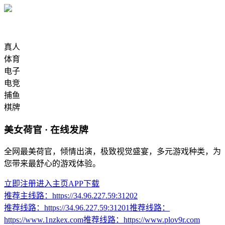
真人
体育
电子
电竞
捕鱼
棋牌
美女荷官 · 在线发牌
全网最美荷官，倾情出演，极致视觉盛宴，多元游戏种类，为
您带来最舒心的游戏体验。
立即注册
进入主页
APP下载
推荐主线路：
https://34.96.227.59:31202
推荐线路：
https://34.96.227.59:31201
推荐线路：
https://www.1nzkex.com
推荐线路：
https://www.plov9r.com