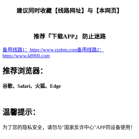
建议同时收藏【线路网址】与【本网页】
推荐『下载APP』 防止迷路
备用线路
1
：
https://www.rznbm.com
备用线路
2
：
https://www.k8900.com
推荐浏览器：
谷歌、Safari、火狐、Edge
温馨提示：
为了您的隐私安全，请勿与"国家反诈中心"APP同设备使用！