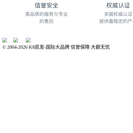
© 2004-
2026
K8凯发-国际大品牌 信誉保障 大额无忧