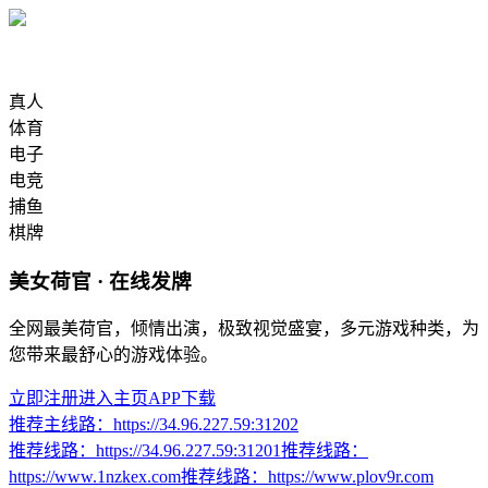
真人
体育
电子
电竞
捕鱼
棋牌
美女荷官 · 在线发牌
全网最美荷官，倾情出演，极致视觉盛宴，多元游戏种类，为
您带来最舒心的游戏体验。
立即注册
进入主页
APP下载
推荐主线路：
https://34.96.227.59:31202
推荐线路：
https://34.96.227.59:31201
推荐线路：
https://www.1nzkex.com
推荐线路：
https://www.plov9r.com