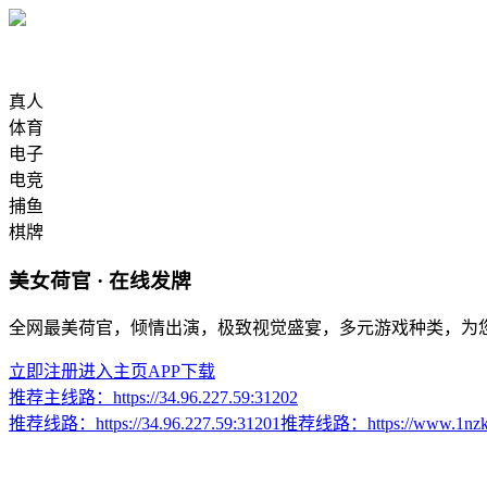
真人
体育
电子
电竞
捕鱼
棋牌
美女荷官 · 在线发牌
全网最美荷官，倾情出演，极致视觉盛宴，多元游戏种类，为
立即注册
进入主页
APP下载
推荐主线路：
https://34.96.227.59:31202
推荐线路：
https://34.96.227.59:31201
推荐线路：
https://www.1nz