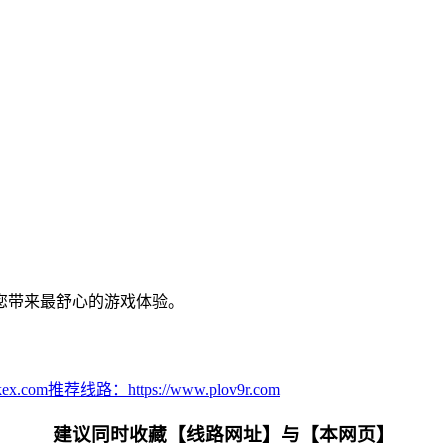
您带来最舒心的游戏体验。
kex.com
推荐线路：
https://www.plov9r.com
建议同时收藏【线路网址】与【本网页】