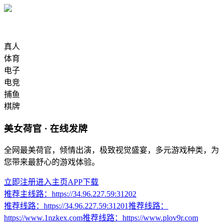
真人
体育
电子
电竞
捕鱼
棋牌
美女荷官 · 在线发牌
全网最美荷官，倾情出演，极致视觉盛宴，多元游戏种类，为
您带来最舒心的游戏体验。
立即注册
进入主页
APP下载
推荐主线路：
https://34.96.227.59:31202
推荐线路：
https://34.96.227.59:31201
推荐线路：
https://www.1nzkex.com
推荐线路：
https://www.plov9r.com