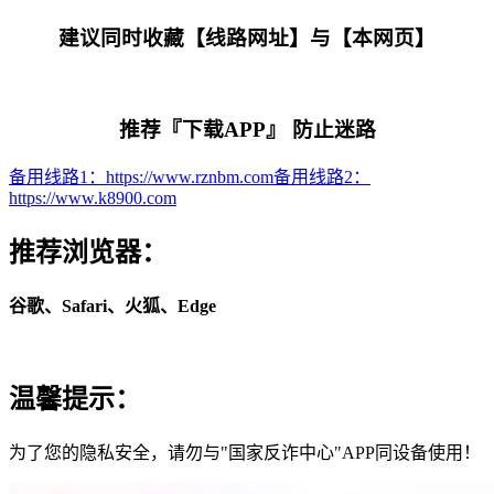
建议同时收藏【线路网址】与【本网页】
推荐『下载APP』 防止迷路
备用线路
1
：
https://www.rznbm.com
备用线路
2
：
https://www.k8900.com
推荐浏览器：
谷歌、Safari、火狐、Edge
温馨提示：
为了您的隐私安全，请勿与"国家反诈中心"APP同设备使用！